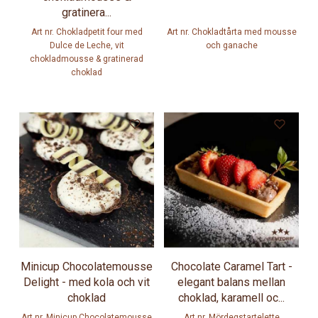
gratinera...
Art nr. Chokladpetit four med
Art nr. Chokladtårta med mousse
Dulce de Leche, vit
och ganache
chokladmousse & gratinerad
choklad
Minicup Chocolatemousse
Chocolate Caramel Tart -
Delight - med kola och vit
elegant balans mellan
choklad
choklad, karamell oc...
Art nr. Minicup Chocolatemousse
Art nr. Mördegstartelette