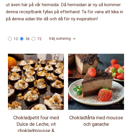
ut även här på vår hemsida. Då hemsidan är ny så kommer
denna receptbank fyllas på efterhand. Ta för vana att kika in
på denna sidan lite då och då för ny inspiration!
Välj sortering
12
36
72
Chokladpetit four med
Chokladtårta med mousse
Dulce de Leche, vit
och ganache
chokladmousse &