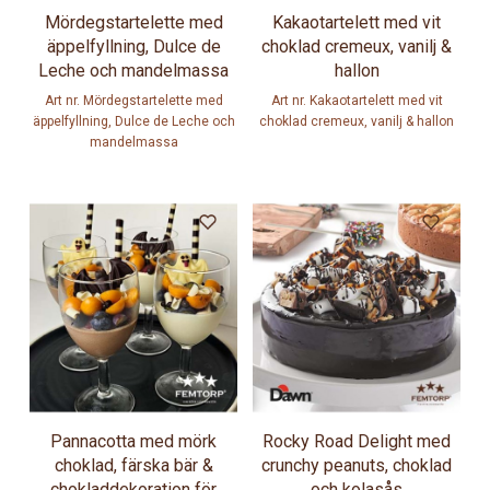
Mördegstartelette med
Kakaotartelett med vit
äppelfyllning, Dulce de
choklad cremeux, vanilj &
Leche och mandelmassa
hallon
Art nr. Mördegstartelette med
Art nr. Kakaotartelett med vit
äppelfyllning, Dulce de Leche och
choklad cremeux, vanilj & hallon
mandelmassa
Pannacotta med mörk
Rocky Road Delight med
choklad, färska bär &
crunchy peanuts, choklad
chokladdekoration för
och kolasås