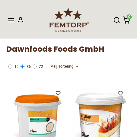
0
Dawnfoods Foods GmbH
Välj sortering
12
36
72