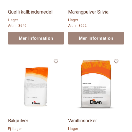
Quelli kallbindemedel
Marängpulver Silvia
I lager
I lager
Art nr. 3646
Art nr. 3652
Mer information
Mer information
Bakpulver
Vanillinsocker
Ej i lager
I lager