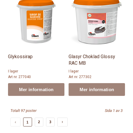
Glykossirap
Glasyr Choklad Glossy
RAC MB
I lager
I lager
Art nr. 277040
Art nr. 277302
Mer information
Mer information
Totalt 97 poster
Sida 1 av 3
2
3
1