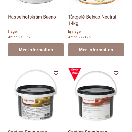
Hasselnötskräm Bueno
Tårtgelé Belnap Neutral
14kg
I lager
Ej i lager
Art nr. 273067
Art nr. 277176
Mer information
Mer information