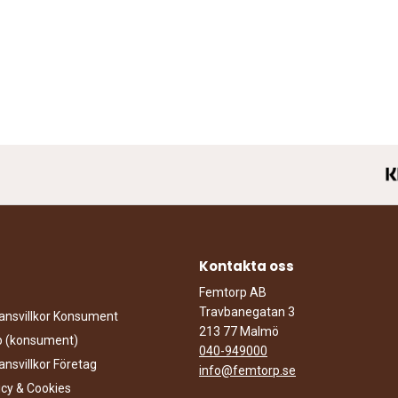
Kontakta oss
Femtorp AB
Travbanegatan 3
ansvillkor Konsument
213 77 Malmö
öp (konsument)
040-949000
ansvillkor Företag
info@femtorp.se
icy & Cookies