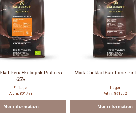
klad Peru Ekologisk Pistoles
Mörk Choklad Sao Tome Pis
65%
Ej i lager
I lager
Art nr. 801758
Art nr. 801572
Mer information
Mer information