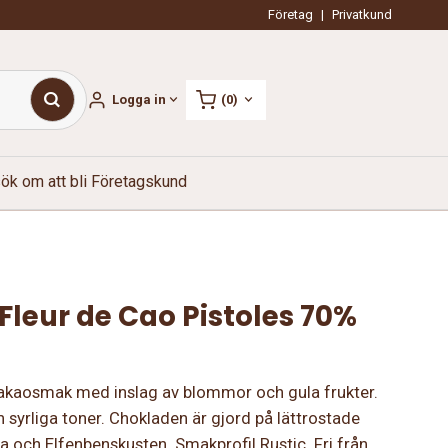
Företag
|
Privatkund
Logga in
(0)
ök om att bli Företagskund
leur de Cao Pistoles 70%
akaosmak med inslag av blommor och gula frukter.
 syrliga toner. Chokladen är gjord på lättrostade
a och Elfenbenskusten. Smakprofil Rustic. Fri från