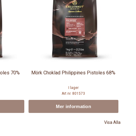
toles 70%
Mörk Choklad Philippines Pistoles 68%
I lager
Art nr. 801573
Mer information
Visa Alla