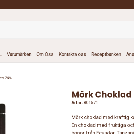
L
Varumärken
Om Oss
Kontakta oss
Receptbanken
Ans
les 70%
Mörk Choklad F
Artnr:
801571
Mörk choklad med kraftig k
En choklad med fruktiga och
bönor från Ecuador, Tanzani