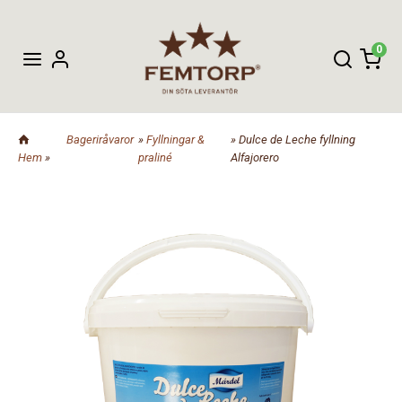
0
Bageriråvaror
»
Fyllningar &
» Dulce de Leche fyllning
Hem
»
praliné
Alfajorero