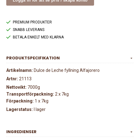
Logga in för att se pris / skapa konto
PREMIUM PRODUKTER
SNABB LEVERANS
BETALA ENKELT MED KLARNA
PRODUKTSPECIFIKATION
Artikelnamn:
Dulce de Leche fyllning Alfajorero
Artnr:
21113
Nettovikt:
7000g
Transportförpackning:
2 x 7kg
Förpackning:
1 x 7kg
Lagerstatus:
I lager
INGREDIENSER