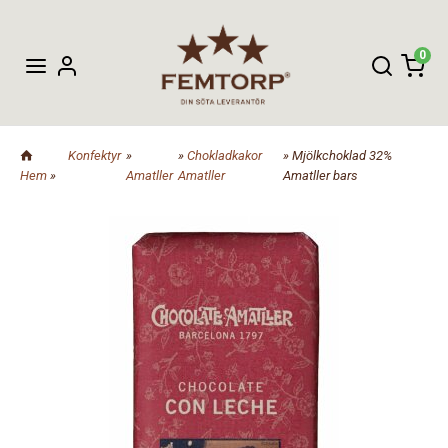
0
Konfektyr
»
»
Chokladkakor
» Mjölkchoklad 32%
Hem
»
Amatller
Amatller
Amatller bars