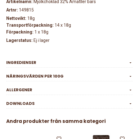
Artikelnamn:
Mjölkchoklad 32% Amatller bars
Artnr:
149815
Nettovikt:
18g
Transportförpackning:
14 x 18g
Förpackning:
1 x 18g
Lagerstatus:
Ej i lager
INGREDIENSER
NÄRINGSVÄRDEN PER 100G
ALLERGENER
DOWNLOADS
Andra produkter från samma kategori