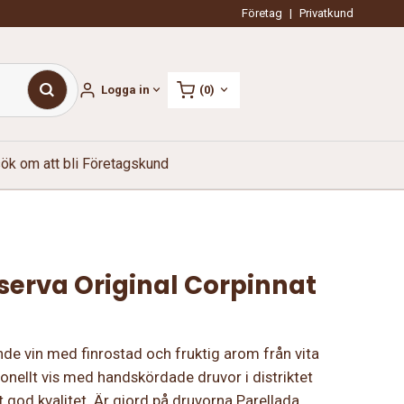
Företag
|
Privatkund
Logga in
(0)
ök om att bli Företagskund
serva Original Corpinnat
e vin med finrostad och fruktig arom från vita
tionellt vis med handskördade druvor i distriktet
god kvalitet. Är gjord på druvorna Parellada,