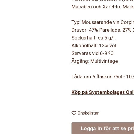
Macabeu och Xarel-lo. Märk
Typ: Mousserande vin Corpi
Druvor: 47% Parellada, 27%
Sockerhalt: ca 5 g/l.
Alkoholhalt: 12% vol.
Serveras vid 6-9 ºC
Årgång: Multivintage
Låda om 6 flaskor 75cl - 10,
Köp på Systembolaget Onl
Önskelistan
Logga in för att se pr