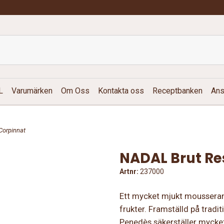
L
Varumärken
Om Oss
Kontakta oss
Receptbanken
Ans
Corpinnat
NADAL Brut Re
Artnr:
237000
Ett mycket mjukt mousserand
frukter. Framställd på tradi
Penedès säkerställer mycket 