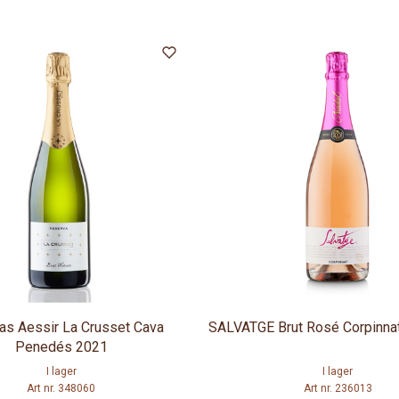
s Aessir La Crusset Cava
SALVATGE Brut Rosé Corpinna
Penedés 2021
I lager
I lager
Art nr. 348060
Art nr. 236013