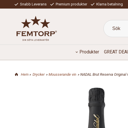
Snabb Leverans
Premium produkter
Klarna betalning
Produkter
GREAT DEA
Hem
»
Drycker
»
Mousserande vin
» NADAL Brut Reserva Original 