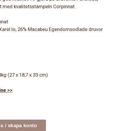
t med kvalitetsstämpeln Corpinnat.
nnat
 Xarel·lo, 26% Macabeu Egendomsodlade druvor
3kg (27 x 18,7 x 33 cm)
ine >>
is / skapa konto