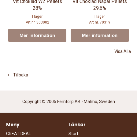
Vit Choklad W2 Pellets
Vit Choklad Napal Pellets
28%
29,6%
I lager
I lager
Art nr. 803002
Art nr. 70319
Mer information
Mer information
Visa Alla
Tillbaka
Copyright © 2005 Femtorp AB - Malmö, Sweden
Meny
Länkar
GREAT DEAL
Start