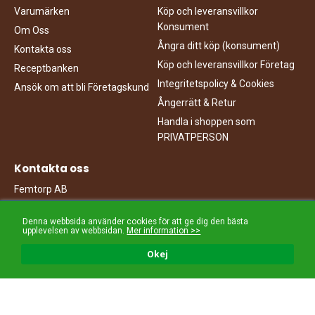
Varumärken
Köp och leveransvillkor
Konsument
Om Oss
Ångra ditt köp (konsument)
Kontakta oss
Köp och leveransvillkor Företag
Receptbanken
Integritetspolicy & Cookies
Ansök om att bli Företagskund
Ångerrätt & Retur
Handla i shoppen som
PRIVATPERSON
Kontakta oss
Femtorp AB
Travbanegatan 3
213 77 Malmö
Denna webbsida använder cookies för att ge dig den bästa
upplevelsen av webbsidan.
Mer information >>
040-949000
info@femtorp.se
Okej
Sociala medier
Följ oss på sociala medier.