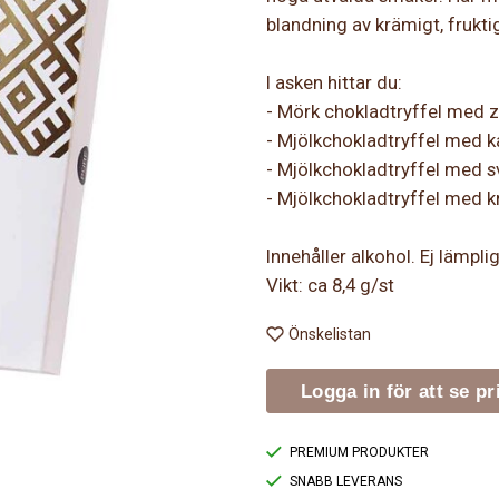
blandning av krämigt, fruktigt
I asken hittar du:
- Mörk chokladtryffel med 
- Mjölkchokladtryffel med k
- Mjölkchokladtryffel med sv
- Mjölkchokladtryffel med k
Innehåller alkohol. Ej lämplig
Vikt: ca 8,4 g/st
Önskelistan
Logga in för att se pr
PREMIUM PRODUKTER
SNABB LEVERANS