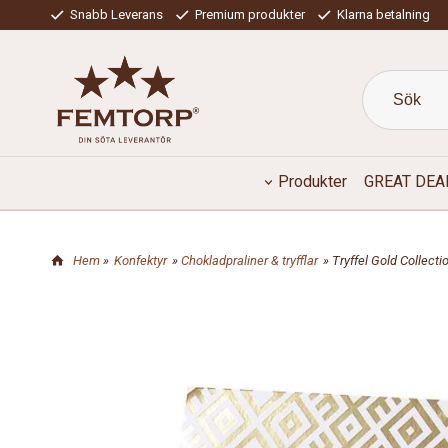
Snabb Leverans
Premium produkter
Klarna betalning
Produkter
GREAT DEA
Hem
»
Konfektyr
»
Chokladpraliner & tryfflar
» Tryffel Gold Collecti