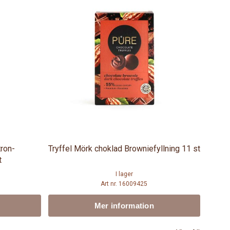
tron-
Tryffel Mörk choklad Browniefyllning 11 st
t
I lager
Art nr. 16009425
Mer information