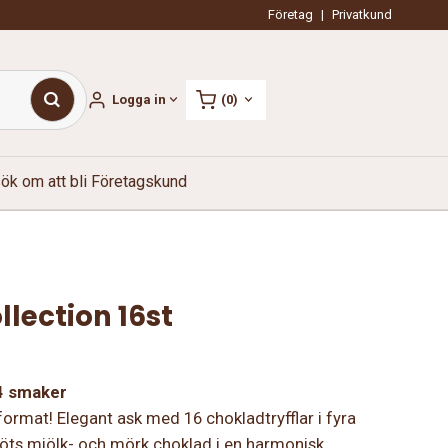
Företag
|
Privatkund
Logga in
(0)
ök om att bli Företagskund
llection 16st
 4 smaker
format! Elegant ask med 16 chokladtryfflar i fyra
öts mjölk- och mörk choklad i en harmonisk