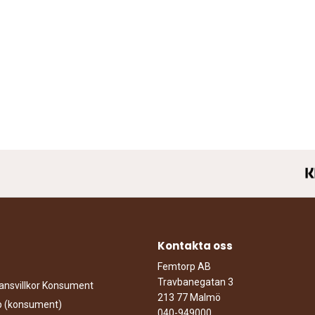
Kontakta oss
Femtorp AB
Travbanegatan 3
ansvillkor Konsument
213 77 Malmö
öp (konsument)
040-949000