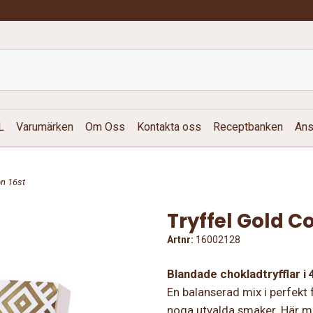
L
Varumärken
Om Oss
Kontakta oss
Receptbanken
Ans
on 16st
Tryffel Gold Co
Artnr:
16002128
Blandade chokladtryfflar i
En balanserad mix i perfekt 
noga utvalda smaker. Här m