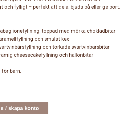
 och fylligt – perfekt att dela, bjuda på eller ge bort.
zabaglionefyllning, toppad med mörka chokladbitar
aramellfyllning och smulat kex
artvinbärsfyllning och torkade svartvinbärsbitar
rämig cheesecakefyllning och hallonbitar
 för barn.
is / skapa konto