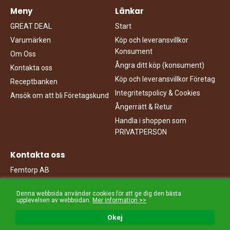
Meny
Länkar
GREAT DEAL
Start
Varumärken
Köp och leveransvillkor
Konsument
Om Oss
Ångra ditt köp (konsument)
Kontakta oss
Köp och leveransvillkor Företag
Receptbanken
Integritetspolicy & Cookies
Ansök om att bli Företagskund
Ångerrätt & Retur
Handla i shoppen som
PRIVATPERSON
Kontakta oss
Femtorp AB
Travbanegatan 3
213 77 Malmö
Denna webbsida använder cookies för att ge dig den bästa
upplevelsen av webbsidan.
Mer information >>
040-949000
info@femtorp.se
Okej