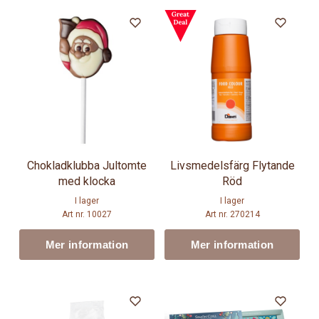
Chokladklubba Jultomte
Livsmedelsfärg Flytande
med klocka
Röd
I lager
I lager
Art nr. 10027
Art nr. 270214
Mer information
Mer information