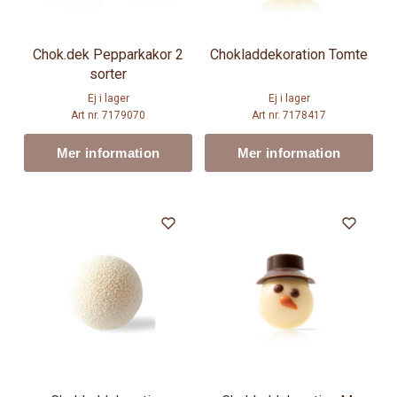
Chok.dek Pepparkakor 2
Chokladdekoration Tomte
sorter
Ej i lager
Ej i lager
Art nr. 7179070
Art nr. 7178417
Mer information
Mer information