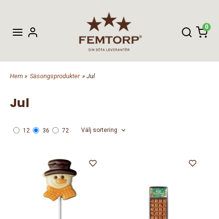
0
Hem
»
Säsongsprodukter
» Jul
Jul
Välj sortering
12
36
72