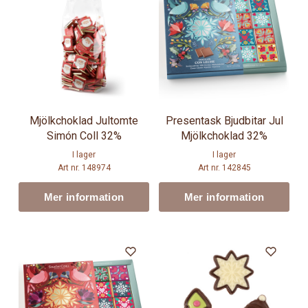
Mjölkchoklad Jultomte
Presentask Bjudbitar Jul
Simón Coll 32%
Mjölkchoklad 32%
I lager
I lager
Art nr. 148974
Art nr. 142845
Mer information
Mer information