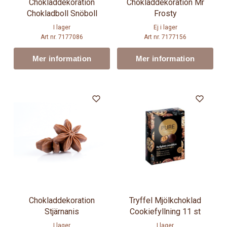
Chokladdekoration
Chokladdekoration Mr
Chokladboll Snöboll
Frosty
I lager
Ej i lager
Art nr. 7177086
Art nr. 7177156
Mer information
Mer information
Chokladdekoration
Tryffel Mjölkchoklad
Stjärnanis
Cookiefyllning 11 st
I lager
I lager