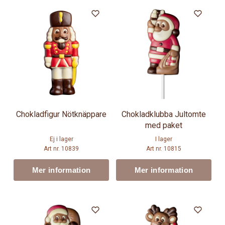
Chokladfigur Nötknäppare
Chokladklubba Jultomte
med paket
Ej i lager
I lager
Art nr. 10839
Art nr. 10815
Mer information
Mer information