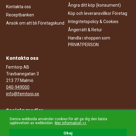
Ångra ditt köp (konsument)
Kontakta oss
Köp och leveransvillkor Företag
Receptbanken
Integritetspolicy & Cookies
Ansök om att bli Företagskund
Ångerrätt & Retur
Handla i shoppen som
PRIVATPERSON
Kontakta oss
Femtorp AB
Travbanegatan 3
213 77 Malmö
040-949000
info@femtorp.se
Sociala medier
Denna webbsida använder cookies för att ge dig den bästa
Följ oss på sociala medier.
upplevelsen av webbsidan.
Mer information >>
Okej